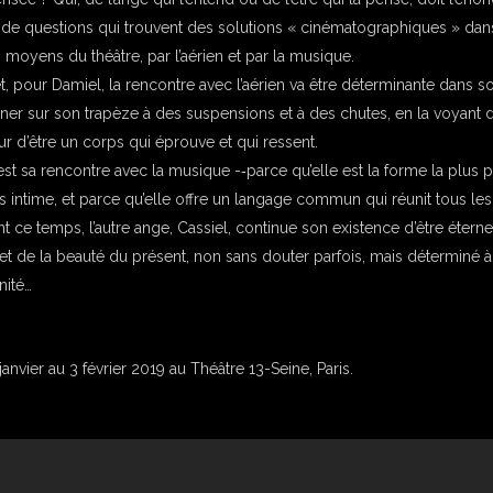
 de questions qui trouvent des solutions « cinématographiques » dans 
 moyens du théâtre, par l’aérien et par la musique.
t, pour Damiel, la rencontre avec l’aérien va être déterminante dans s
îner sur son trapèze à des suspensions et à des chutes, en la voyant dé
r d’être un corps qui éprouve et qui ressent.
’est sa rencontre avec la musique -­‐parce qu’elle est la forme la plus
 intime, et parce qu’elle offre un langage commun qui réunit tous les ê
 ce temps, l’autre ange, Cassiel, continue son existence d’être éterne
 et de la beauté du présent, non sans douter parfois, mais déterminé
ité…
anvier au 3 février 2019 au Théâtre 13-Seine, Paris.