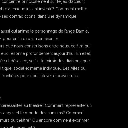
e concentre principalement sur le jeu d’acteur :
ble à chaque instant inventé? Comment mettre
de ses contradictions, dans une dynamique
̂te aussi qui anime le personnage de l’ange Damiel
el pour enfin dire « maintenant ».
 murs que nous construisons entre nous, ce film qui
e eux, résonne profondément aujourd’hui. En effet,
́e et dévastée, se fait le miroir des divisions que
olitique, social et même individuel. Les Ailes du
 frontières pour nous élever et « avoir une
.
ntéressantes au théâtre : Comment représenter un
 des anges et le monde des humains? Comment
les murs du théâtre? Ou encore comment exprimer
noncer ? Et comment ?