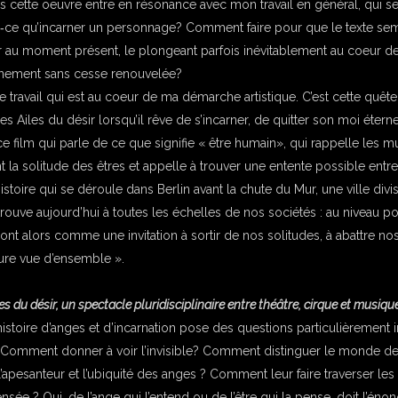
s cette oeuvre entre en résonance avec mon travail en général, qui s
-­‐ce qu’incarner un personnage? Comment faire pour que le texte sem
ur au moment présent, le plongeant parfois inévitablement au coeur 
nnement sans cesse renouvelée?
ce travail qui est au coeur de ma démarche artistique. C’est cette que
s Ailes du désir lorsqu’il rêve de s’incarner, de quitter son moi étern
 ce film qui parle de ce que signifie « être humain», qui rappelle les
t la solitude des êtres et appelle à trouver une entente possible entr
istoire qui se déroule dans Berlin avant la chute du Mur, une ville divise
trouve aujourd’hui à toutes les échelles de nos sociétés : au niveau p
sont alors comme une invitation à sortir de nos solitudes, à abattre nos
ure vue d’ensemble ».
es du désir, un spectacle pluridisciplinaire entre théâtre, cirque et musique
histoire d’anges et d’incarnation pose des questions particulièrement i
Comment donner à voir l’invisible? Comment distinguer le monde
r l’apesanteur et l’ubiquité des anges ? Comment leur faire traverser 
sée ? Qui, de l’ange qui l’entend ou de l’être qui la pense, doit l’é