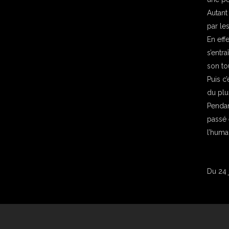
Autant
par les
En effe
s’entra
son tou
Puis c
du plus
Pendant
passé
l’human
Du 24 j