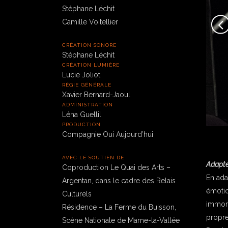
Stéphane Léchit
Camille Voitellier
CRÉATION SONORE
Stéphane Léchit
CRÉATION LUMIÈRE
Lucie Joliot
RÉGIE GÉNÉRALE
Xavier Bernard-Jaoul
ADMINISTRATION
Léna Guellil
PRODUCTION
Compagnie Oui Aujourd’hui
AVEC LE SOUTIEN DE
Adapter
Coproduction Le Quai des Arts –
En adap
Argentan, dans le cadre des Relais
émotio
Culturels
immorte
Résidence – La Ferme du Buisson,
propre
Scène Nationale de Marne-la-Vallée