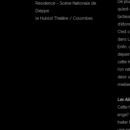
De plu
Résidence – Scène Nationale de
qu’est
Dieppe
l’acte
le Hublot Théâtre / Colombes
d’éto
C’est 
dans Le
Enfin,
dépein
cette h
l’on re
désir 
meille
Les Ail
Cette 
ange? 
traite
une pen